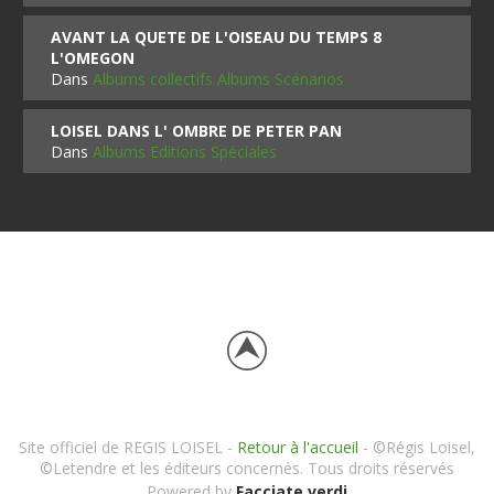
AVANT LA QUETE DE L'OISEAU DU TEMPS 8
L'OMEGON
Dans
Albums collectifs Albums Scénarios
LOISEL DANS L' OMBRE DE PETER PAN
Dans
Albums Editions Spéciales
Site officiel de REGIS LOISEL -
Retour à l'accueil
- ©Régis Loisel,
©Letendre et les éditeurs concernés. Tous droits réservés
Powered by
Facciate verdi