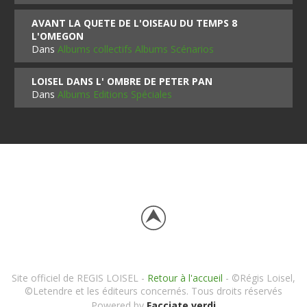
AVANT LA QUETE DE L'OISEAU DU TEMPS 8
L'OMEGON
Dans
Albums collectifs Albums Scénarios
LOISEL DANS L' OMBRE DE PETER PAN
Dans
Albums Editions Spéciales
Site officiel de REGIS LOISEL -
Retour à l'accueil
- ©Régis Loisel,
©Letendre et les éditeurs concernés. Tous droits réservés
Powered by
Facciate verdi