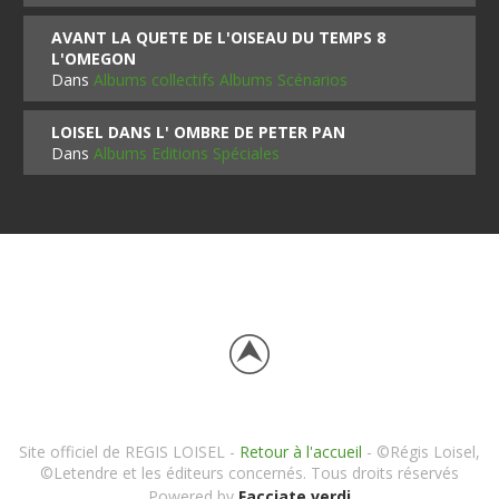
AVANT LA QUETE DE L'OISEAU DU TEMPS 8
L'OMEGON
Dans
Albums collectifs Albums Scénarios
LOISEL DANS L' OMBRE DE PETER PAN
Dans
Albums Editions Spéciales
Site officiel de REGIS LOISEL -
Retour à l'accueil
- ©Régis Loisel,
©Letendre et les éditeurs concernés. Tous droits réservés
Powered by
Facciate verdi