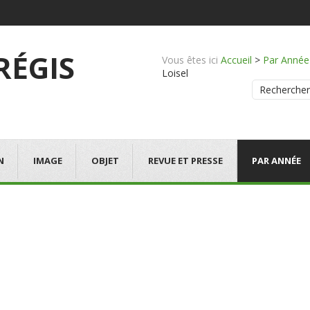
 RÉGIS
Vous êtes ici
Accueil
>
Par Année
Loisel
Rechercher
N
IMAGE
OBJET
REVUE ET PRESSE
PAR ANNÉE