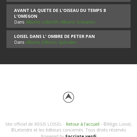
AVANT LA QUETE DE L'OISEAU DU TEMPS 8
L'OMEGON
Dans
Albums collectifs Albums Scénarios
LOISEL DANS L' OMBRE DE PETER PAN
Dans
Albums Editions Spéciales
Site officiel de REGIS LOISEL -
Retour à l'accueil
- ©Régis Loisel,
©Letendre et les éditeurs concernés. Tous droits réservés
Powered by
Facciate verdi