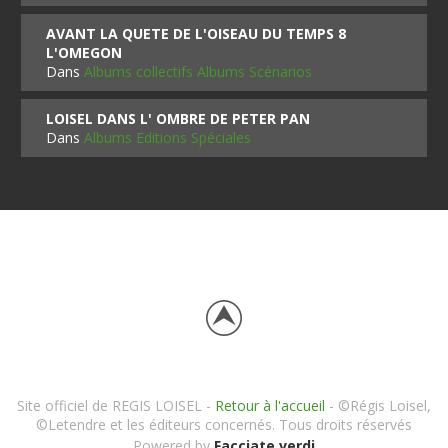
AVANT LA QUETE DE L'OISEAU DU TEMPS 8
L'OMEGON
Dans
Albums collectifs Albums Scénarios
LOISEL DANS L' OMBRE DE PETER PAN
Dans
Albums Editions Spéciales
Site officiel de REGIS LOISEL -
Retour à l'accueil
- ©Régis Loisel,
©Letendre et les éditeurs concernés. Tous droits réservés
Powered by
Facciate verdi