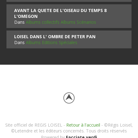
AVANT LA QUETE DE L'OISEAU DU TEMPS 8
L'OMEGON
Dans
Albums collectifs Albums Scénarios
LOISEL DANS L' OMBRE DE PETER PAN
Dans
Albums Editions Spéciales
Site officiel de REGIS LOISEL -
Retour à l'accueil
- ©Régis Loisel,
©Letendre et les éditeurs concernés. Tous droits réservés
Powered by
Facciate verdi