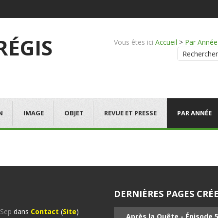
 RÉGIS
Vous êtes ici
Accueil
>
Par Année
Rechercher
N
IMAGE
OBJET
REVUE ET PRESSE
PAR ANNÉE
DERNIÈRES PAGES CRÉE
%Sep
dans
Contact
(
Site
)
Après la Quête - Épisode 