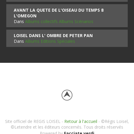
AVANT LA QUETE DE L'OISEAU DU TEMPS 8
L'OMEGON
Dans
Albums collectifs Albums Scénarios
LOISEL DANS L' OMBRE DE PETER PAN
Dans
Albums Editions Spéciales
Site officiel de REGIS LOISEL -
Retour à l'accueil
- ©Régis Loisel,
©Letendre et les éditeurs concernés. Tous droits réservés
Powered by
Facciate verdi