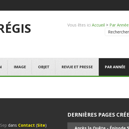
 RÉGIS
Vous êtes ici
Accueil
>
Par Année
Rechercher
N
IMAGE
OBJET
REVUE ET PRESSE
PAR ANNÉE
DERNIÈRES PAGES CRÉE
%Sep
dans
Contact
(
Site
)
Après la Quête - Épisode 