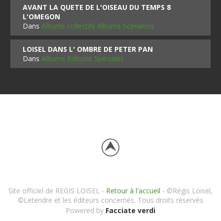
AVANT LA QUETE DE L'OISEAU DU TEMPS 8
L'OMEGON
Dans
Albums collectifs Albums Scénarios
LOISEL DANS L' OMBRE DE PETER PAN
Dans
Albums Editions Spéciales
Site officiel de REGIS LOISEL -
Retour à l'accueil
- ©Régis Loisel,
©Letendre et les éditeurs concernés. Tous droits réservés
Powered by
Facciate verdi