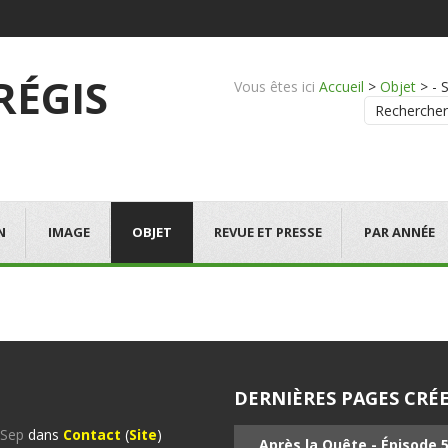
 RÉGIS
Vous êtes ici
Accueil
>
Objet
>
- 
Rechercher
N
IMAGE
OBJET
REVUE ET PRESSE
PAR ANNÉE
DERNIÈRES PAGES CRÉE
%Sep
dans
Contact
(
Site
)
Après la Quête - Épisode 