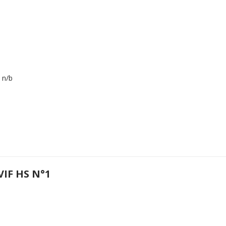
 n/b
IF HS N°1