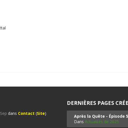
tal
DERNIÈRES PAGES CRÉE
%Sep
dans
Contact
(
Site
)
Après la Quête - Épisode 
Dans
Actualités de 2025