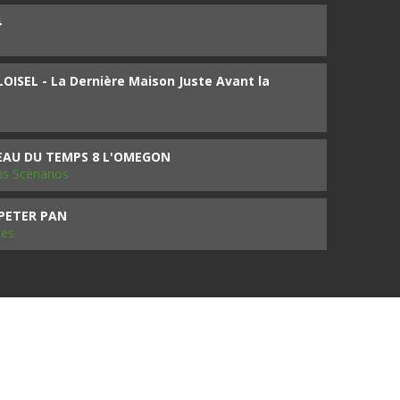
4
ISEL - La Dernière Maison Juste Avant la
SEAU DU TEMPS 8 L'OMEGON
ms Scénarios
 PETER PAN
les