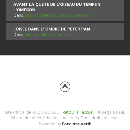
AVANT LA QUETE DE L'OISEAU DU TEMPS 8
L'OMEGON
Dans
Albums collectifs Albums Scénarios
LOISEL DANS L' OMBRE DE PETER PAN
Dans
Albums Editions Spéciales
Site officiel de REGIS LOISEL -
Retour à l'accueil
- ©Régis Loisel,
©Letendre et les éditeurs concernés. Tous droits réservés
Powered by
Facciate verdi