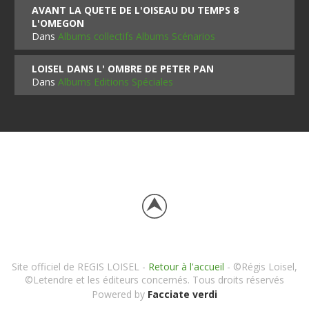
AVANT LA QUETE DE L'OISEAU DU TEMPS 8
L'OMEGON
Dans
Albums collectifs Albums Scénarios
LOISEL DANS L' OMBRE DE PETER PAN
Dans
Albums Editions Spéciales
Site officiel de REGIS LOISEL -
Retour à l'accueil
- ©Régis Loisel,
©Letendre et les éditeurs concernés. Tous droits réservés
Powered by
Facciate verdi