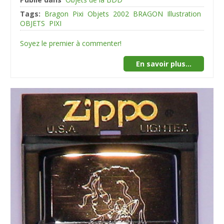
Tags:
Bragon
Pixi
Objets
2002
BRAGON
Illustration
OBJETS
PIXI
Soyez le premier à commenter!
En savoir plus...