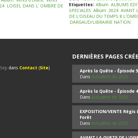
Etiquettes:
Album
ALBUMS EDI
24
LOISEL DANS L' OMBRE DE
SPECIALES
Album
2024
AVANT 
DE L'OISEAU DU TEMPS 8 L'OM
DARGAUD/LIBRAIRIE NATION
DERNIÈRES PAGES CRÉE
%Sep
dans
Contact
(
Site
)
Après la Quête - Épisode 
Dans
Actualités de 2025
Après la Quête - Épisode 
Dans
Actualités de 2025
EXPOSITION/VENTE Régis LO
Forêt
Dans
Actualités de 2025
AVANT LA QUETE DE L'OI