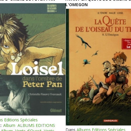
L'OMEGON
s Editions Spéciales
:
Album
ALBUMS EDITIONS
Dans
Albums Editions Spéciales
Album
Vents d'Ouest
Vents