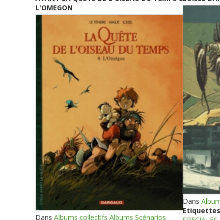
L'OMEGON
Dans
Album
Etiquettes
Dans
Albums collectifs Albums Scénarios
SPECIALES