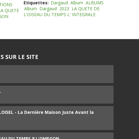
Etiquettes:
Dargaud
Album
ALBUMS
TIONS
Album
Dargaud
2023
LA QUETE DE
LA QUETE
L'OISEAU DU TEMPS L' INTEGRALE
EGON
S SUR LE SITE
5
4
ISEL - La Dernière Maison Juste Avant la
SEAU DU TEMPS 8 L'OMEGON