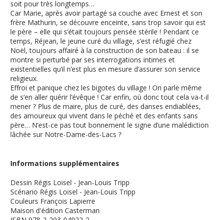
soit pour très longtemps…
Car Marie, après avoir partagé sa couche avec Ernest et son
frère Mathurin, se découvre enceinte, sans trop savoir qui est
le père – elle qui s’était toujours pensée stérile ! Pendant ce
temps, Réjean, le jeune curé du village, s’est réfugié chez
Noël, toujours affairé à la construction de son bateau : il se
montre si perturbé par ses interrogations intimes et
existentielles qu’il n’est plus en mesure d’assurer son service
religieux.
Effroi et panique chez les bigotes du village ! On parle même
de s’en aller quérir l’évêque ! Car enfin, où donc tout cela va-t-il
mener ? Plus de maire, plus de curé, des danses endiablées,
des amoureux qui vivent dans le péché et des enfants sans
père… N’est-ce pas tout bonnement le signe d’une malédiction
lâchée sur Notre-Dame-des-Lacs ?
Informations supplémentaires
Dessin
Régis Loisel - Jean-Louis Tripp
Scénario
Régis Loisel - Jean-Louis Tripp
Couleurs
François Lapierre
Maison d'édition
Casterman
ISBN
978-2-203-04922-2