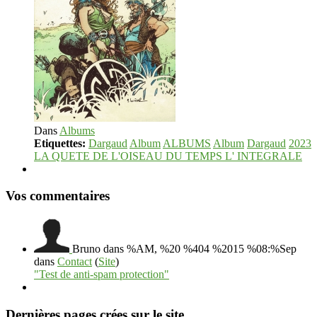
Dans
Albums
Etiquettes:
Dargaud
Album
ALBUMS
Album
Dargaud
2023
LA QUETE DE L'OISEAU DU TEMPS L' INTEGRALE
Vos commentaires
Bruno
dans %AM, %20 %404 %2015 %08:%Sep
dans
Contact
(
Site
)
"Test de anti-spam protection"
Dernières pages crées sur le site