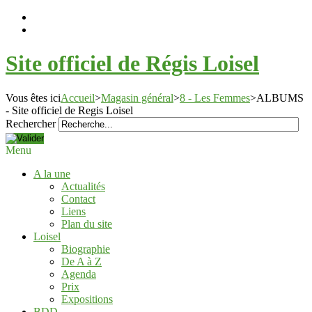
Site officiel de Régis Loisel
Vous êtes ici
Accueil
>
Magasin général
>
8 - Les Femmes
>
ALBUMS
- Site officiel de Regis Loisel
Rechercher
Menu
A la une
Actualités
Contact
Liens
Plan du site
Loisel
Biographie
De A à Z
Agenda
Prix
Expositions
BDD