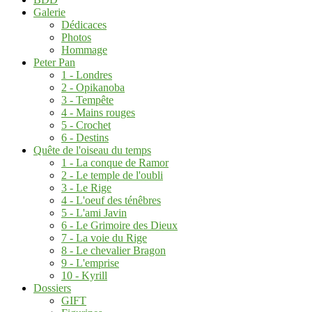
Galerie
Dédicaces
Photos
Hommage
Peter Pan
1 - Londres
2 - Opikanoba
3 - Tempête
4 - Mains rouges
5 - Crochet
6 - Destins
Quête de l'oiseau du temps
1 - La conque de Ramor
2 - Le temple de l'oubli
3 - Le Rige
4 - L'oeuf des ténêbres
5 - L'ami Javin
6 - Le Grimoire des Dieux
7 - La voie du Rige
8 - Le chevalier Bragon
9 - L'emprise
10 - Kyrill
Dossiers
GIFT