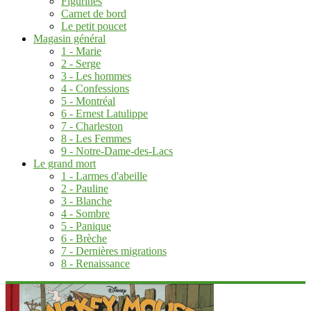
Figurines
Carnet de bord
Le petit poucet
Magasin général
1 - Marie
2 - Serge
3 - Les hommes
4 - Confessions
5 - Montréal
6 - Ernest Latulippe
7 - Charleston
8 - Les Femmes
9 - Notre-Dame-des-Lacs
Le grand mort
1 - Larmes d'abeille
2 - Pauline
3 - Blanche
4 - Sombre
5 - Panique
6 - Brèche
7 - Dernières migrations
8 - Renaissance