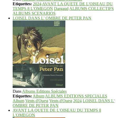
Etiquettes:
2024
AVANT LA QUETE DE L'OISEAU DU
TEMPS 8 L'OMEGON
Dargaud
ALBUMS COLLECTIFS
ALBUMS SCENARIOS
LOISEL DANS L' OMBRE DE PETER PAN
Dans
Albums Editions Spéciales
Etiquettes:
Album
ALBUMS EDITIONS SPECIALES
Album
Vents d'Ouest
Vents d'Ouest
2024
LOISEL DANS L'
OMBRE DE PETER PAN
AVANT LA QUETE DE L'OISEAU DU TEMPS 8
L'OMEGON