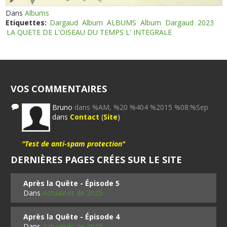
Dans
Albums
Etiquettes:
Dargaud
Album
ALBUMS
Album
Dargaud
2023
LA QUETE DE L'OISEAU DU TEMPS L' INTEGRALE
VOS COMMENTAIRES
Bruno
dans %AM, %20 %404 %2015 %08:%Sep
dans
Contact
(
Site
)
"Test de anti-spam protection"
DERNIÈRES PAGES CRÉES SUR LE SITE
Après la Quête - Épisode 5
Dans
Actualités de 2025
Après la Quête - Épisode 4
Dans
Actualités de 2025