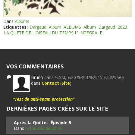
Dans
Albums
Etiquettes:
Dargaud
Album
ALBUMS
Album
Dargaud
2023
LA QUETE DE L'OISEAU DU TEMPS L' INTEGRALE
VOS COMMENTAIRES
Bruno
dans %AM, %20 %404 %2015 %08:%Sep
dans
Contact
(
Site
)
"Test de anti-spam protection"
DERNIÈRES PAGES CRÉES SUR LE SITE
Après la Quête - Épisode 5
Dans
Actualités de 2025