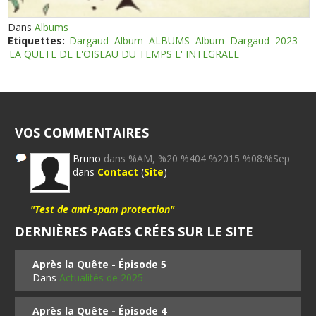
Dans
Albums
Etiquettes:
Dargaud
Album
ALBUMS
Album
Dargaud
2023
LA QUETE DE L'OISEAU DU TEMPS L' INTEGRALE
VOS COMMENTAIRES
Bruno
dans %AM, %20 %404 %2015 %08:%Sep
dans
Contact
(
Site
)
"Test de anti-spam protection"
DERNIÈRES PAGES CRÉES SUR LE SITE
Après la Quête - Épisode 5
Dans
Actualités de 2025
Après la Quête - Épisode 4