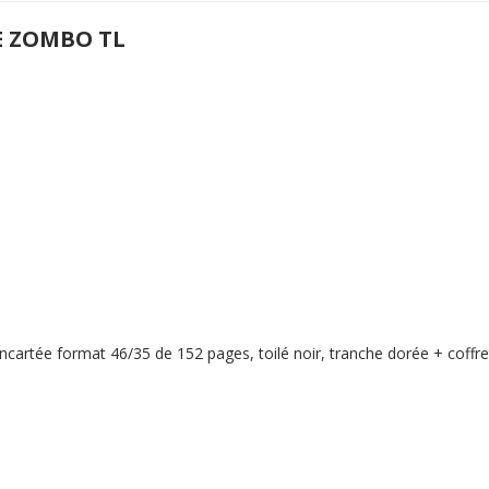
E ZOMBO TL
cartée format 46/35 de 152 pages, toilé noir, tranche dorée + coffret