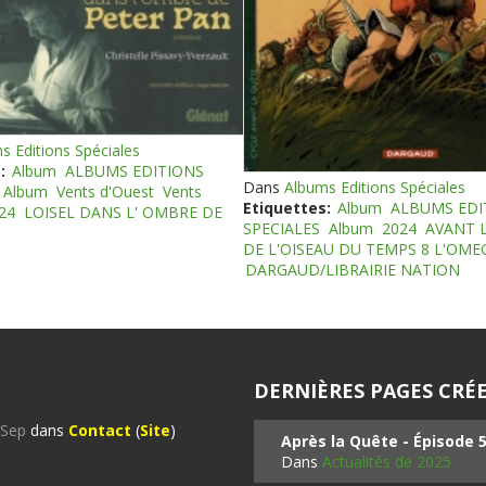
s Editions Spéciales
:
Album
ALBUMS EDITIONS
Dans
Albums Editions Spéciales
Album
Vents d'Ouest
Vents
Etiquettes:
Album
ALBUMS EDI
24
LOISEL DANS L' OMBRE DE
SPECIALES
Album
2024
AVANT 
DE L'OISEAU DU TEMPS 8 L'OM
DARGAUD/LIBRAIRIE NATION
DERNIÈRES PAGES CRÉE
%Sep
dans
Contact
(
Site
)
Après la Quête - Épisode 
Dans
Actualités de 2025