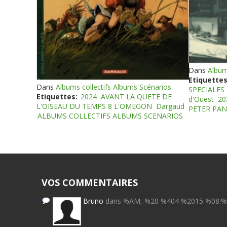
Dans
Album
Etiquettes
Dans
Albums collectifs Albums Scénarios
SPECIALES
Etiquettes:
2024
AVANT LA QUETE DE
d'Ouest
20
L'OISEAU DU TEMPS 8 L'OMEGON
Dargaud
PETER PAN
ALBUMS COLLECTIFS ALBUMS SCENARIOS
VOS COMMENTAIRES
Bruno
dans %AM, %20 %404 %2015 %08: