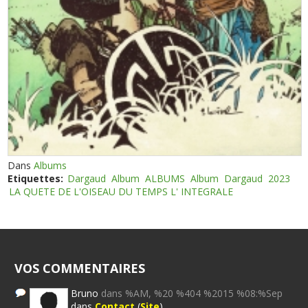
Dans
Albums
Etiquettes:
Dargaud
Album
ALBUMS
Album
Dargaud
2023
LA QUETE DE L'OISEAU DU TEMPS L' INTEGRALE
VOS COMMENTAIRES
Bruno
dans %AM, %20 %404 %2015 %08:%Sep
dans
Contact
(
Site
)