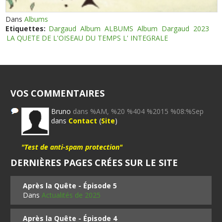
Dans
Albums
Etiquettes:
Dargaud
Album
ALBUMS
Album
Dargaud
2023
LA QUETE DE L'OISEAU DU TEMPS L' INTEGRALE
VOS COMMENTAIRES
Bruno
dans %AM, %20 %404 %2015 %08:%Sep
dans
Contact
(
Site
)
"Test de anti-spam protection"
DERNIÈRES PAGES CRÉES SUR LE SITE
Après la Quête - Épisode 5
Dans
Actualités de 2025
Après la Quête - Épisode 4