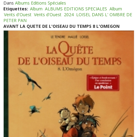
Dans
Albums Editions Spéciales
Etiquettes:
Album
ALBUMS EDITIONS SPECIALES
Album
Vents d'Ouest
Vents d'Ouest
2024
LOISEL DANS L' OMBRE DE
PETER PAN
AVANT LA QUETE DE L'OISEAU DU TEMPS 8 L'OMEGON