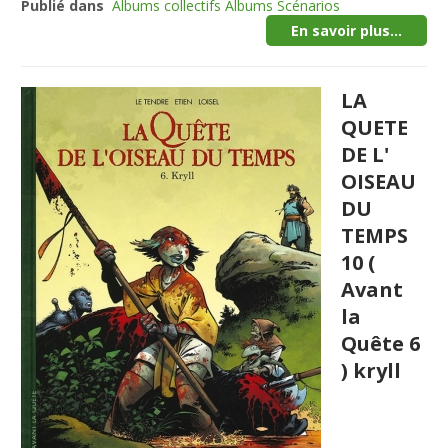
Publié dans
Albums collectifs Albums Scénarios
En savoir plus...
LA
QUETE
DE L'
OISEAU
DU
TEMPS
10 (
Avant
la
Quête 6
) kryll