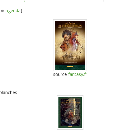
oir
agenda
)
source
fantasy.fr
 planches