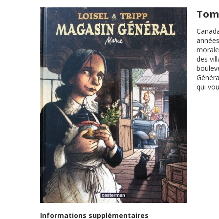
Tome
Canada
années 
morale
des vil
boulev
Général
qui vo
Informations supplémentaires