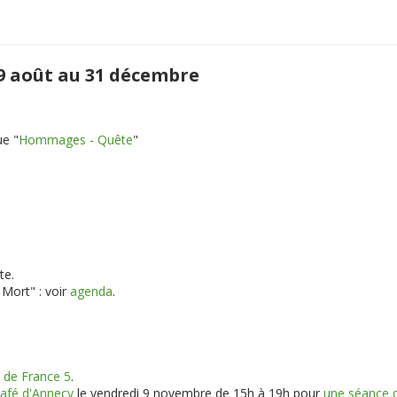
 29 août au 31 décembre
ue "
Hommages - Quête
"
te.
Mort" : voir
agenda
.
e de France 5
.
afé d'Annecy
le vendredi 9 novembre de 15h à 19h pour
une séance d