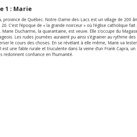
 1 : Marie
, province de Québec. Notre-Dame-des-Lacs est un village de 200 â
20. C’est l’époque de « la grande noirceur » où l’église catholique fai
. Marie Ducharme, la quarantaine, est veuve. Elle s’occupe du Magas
lageois. Les rudes journées auraient pu ainsi s’égrainer au rythme des
erser le cours des choses. En se révélant à elle même, Marie va lest
 est une fable rurale et truculente dans la veine d’un Frank Capra, un
us redonnent confiance en l’humanité.