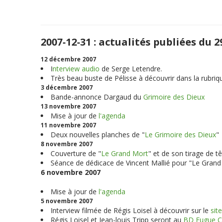
2007-12-31 : actualités publiées du
12 décembre 2007
I
nterview audio
de Serge Letendre.
Très beau buste de Pélisse à découvrir dans la rubriq
3 décembre 2007
Bande-annonce Dargaud du
Grimoire des Dieux
13 novembre 2007
Mise à jour de
l'agenda
11 novembre 2007
Deux nouvelles planches de "
Le Grimoire des Dieux
"
8 novembre 2007
Couverture de "
Le Grand Mort
" et de son tirage de tê
Séance de dédicace de Vincent Mallié pour "Le Grand 
6 novembre 2007
Mise à jour de
l'agenda
5 novembre 2007
Interview filmée de Régis Loisel à découvrir sur le
sit
Régis Loisel et Jean-louis Tripp seront au
BD Fugue C