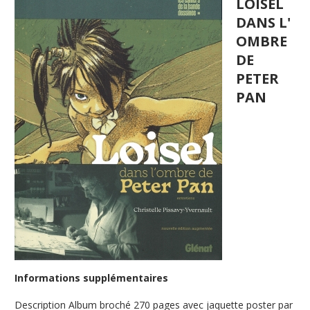
LOISEL
DANS L'
OMBRE
DE
PETER
PAN
Informations supplémentaires
Description
Album broché 270 pages avec jaquette poster par