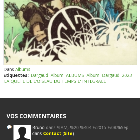
Dans
Albums
Etiquettes:
Dargaud
Album
ALBUMS
Album
Dargaud
2023
LA QUETE DE L'OISEAU DU TEMPS L' INTEGRALE
VOS COMMENTAIRES
Bruno
dans %AM, %20 %404 %2015 %08:%Sep
dans
Contact
(
Site
)