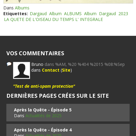
Dans
Albums
Etiquettes:
Dargaud
Album
ALBUMS
Album
Dargaud
2023
LA QUETE DE L'OISEAU DU TEMPS L' INTEGRALE
VOS COMMENTAIRES
Bruno
dans %AM, %20 %404 %2015 %08:%Sep
dans
Contact
(
Site
)
"Test de anti-spam protection"
DERNIÈRES PAGES CRÉES SUR LE SITE
Après la Quête - Épisode 5
Dans
Actualités de 2025
Après la Quête - Épisode 4
Dans
Actualités de 2025