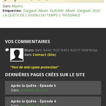
Dans
Albums
Etiquettes:
Dargaud
Album
ALBUMS
Album
Dargaud
2023
LA QUETE DE L'OISEAU DU TEMPS L' INTEGRALE
VOS COMMENTAIRES
Bruno
dans %AM, %20 %404 %2015 %08:%Sep
dans
Contact
(
Site
)
"Test de anti-spam protection"
DERNIÈRES PAGES CRÉES SUR LE SITE
Après la Quête - Épisode 5
Dans
Actualités de 2025
Après la Quête - Épisode 4
Dans
Actualités de 2025