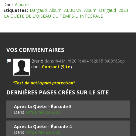
Dans
Albums
Etiquettes:
Dargaud
Album
ALBUMS
Album
Dargaud
2023
LA QUETE DE L'OISEAU DU TEMPS L' INTEGRALE
VOS COMMENTAIRES
Bruno
dans %AM, %20 %404 %2015 %08:%Sep
dans
Contact
(
Site
)
"Test de anti-spam protection"
DERNIÈRES PAGES CRÉES SUR LE SITE
Après la Quête - Épisode 5
Dans
Actualités de 2025
Après la Quête - Épisode 4
Dans
Actualités de 2025