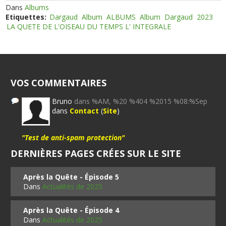
Dans
Albums
Etiquettes:
Dargaud
Album
ALBUMS
Album
Dargaud
2023
LA QUETE DE L'OISEAU DU TEMPS L' INTEGRALE
VOS COMMENTAIRES
Bruno
dans %AM, %20 %404 %2015 %08:%Sep
dans
Contact
(
Site
)
"Test de anti-spam protection"
DERNIÈRES PAGES CRÉES SUR LE SITE
Après la Quête - Épisode 5
Dans
Actualités de 2025
Après la Quête - Épisode 4
Dans
Actualités de 2025