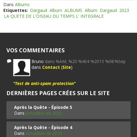
Dans
Albums
Etiquettes:
Dargaud
Album
ALBUMS
Album
Dargaud
2023
LA QUETE DE L'OISEAU DU TEMPS L' INTEGRALE
VOS COMMENTAIRES
Bruno
dans %AM, %20 %404 %2015 %08:%Sep
dans
Contact
(
Site
)
"Test de anti-spam protection"
DERNIÈRES PAGES CRÉES SUR LE SITE
Après la Quête - Épisode 5
Dans
Actualités de 2025
Après la Quête - Épisode 4
Dans
Actualités de 2025