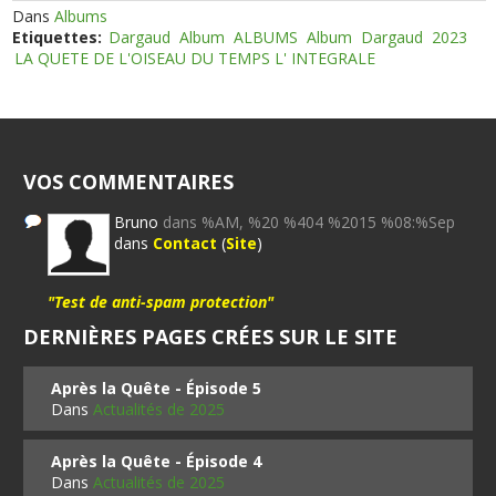
Dans
Albums
Etiquettes:
Dargaud
Album
ALBUMS
Album
Dargaud
2023
LA QUETE DE L'OISEAU DU TEMPS L' INTEGRALE
VOS COMMENTAIRES
Bruno
dans %AM, %20 %404 %2015 %08:%Sep
dans
Contact
(
Site
)
"Test de anti-spam protection"
DERNIÈRES PAGES CRÉES SUR LE SITE
Après la Quête - Épisode 5
Dans
Actualités de 2025
Après la Quête - Épisode 4
Dans
Actualités de 2025