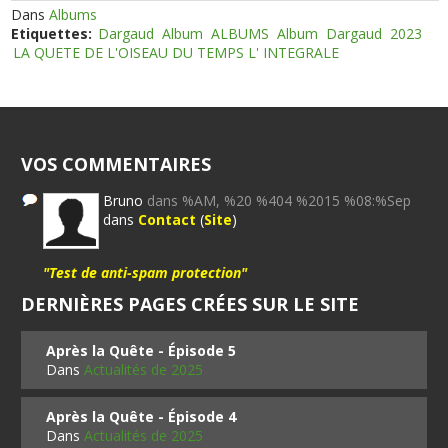
Dans
Albums
Etiquettes:
Dargaud
Album
ALBUMS
Album
Dargaud
2023
LA QUETE DE L'OISEAU DU TEMPS L' INTEGRALE
VOS COMMENTAIRES
Bruno
dans %AM, %20 %404 %2015 %08:%Sep
dans
Contact
(
Site
)
"Test de anti-spam protection"
DERNIÈRES PAGES CRÉES SUR LE SITE
Après la Quête - Épisode 5
Dans
Actualités de 2025
Après la Quête - Épisode 4
Dans
Actualités de 2025