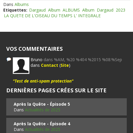
Dans
Albums
Etiquettes:
Dargaud
Album
ALBUMS
Album
Dargaud
2023
LA QUETE DE L'OISEAU DU TEMPS L' INTEGRALE
VOS COMMENTAIRES
Bruno
dans %AM, %20 %404 %2015 %08:%Sep
dans
Contact
(
Site
)
"Test de anti-spam protection"
DERNIÈRES PAGES CRÉES SUR LE SITE
Après la Quête - Épisode 5
Dans
Actualités de 2025
Après la Quête - Épisode 4
Dans
Actualités de 2025