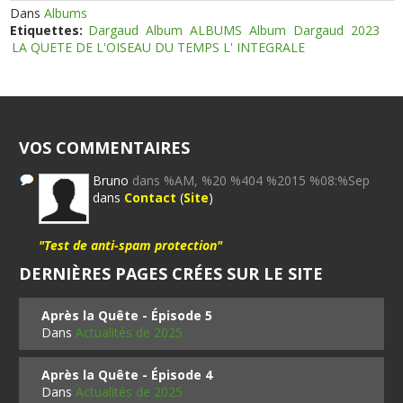
Dans
Albums
Etiquettes:
Dargaud
Album
ALBUMS
Album
Dargaud
2023
LA QUETE DE L'OISEAU DU TEMPS L' INTEGRALE
VOS COMMENTAIRES
Bruno
dans %AM, %20 %404 %2015 %08:%Sep
dans
Contact
(
Site
)
"Test de anti-spam protection"
DERNIÈRES PAGES CRÉES SUR LE SITE
Après la Quête - Épisode 5
Dans
Actualités de 2025
Après la Quête - Épisode 4
Dans
Actualités de 2025