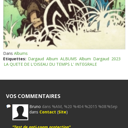
Dans
Albums
Etiquettes:
Dargaud
Album
ALBUMS
Album
Dargaud
2023
LA QUETE DE L'OISEAU DU TEMPS L' INTEGRALE
VOS COMMENTAIRES
Bruno
dans %AM, %20 %404 %2015 %08:%Sep
dans
Contact
(
Site
)
"Test de anti-spam protection"