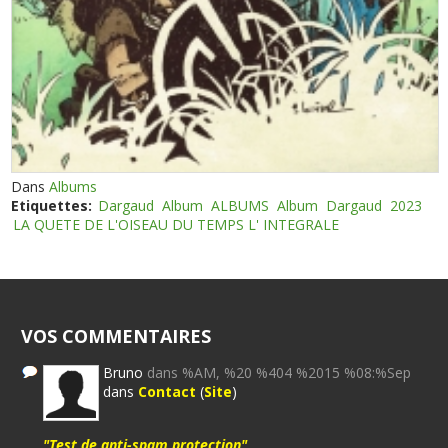
Dans
Albums
Etiquettes:
Dargaud
Album
ALBUMS
Album
Dargaud
2023
LA QUETE DE L'OISEAU DU TEMPS L' INTEGRALE
VOS COMMENTAIRES
Bruno
dans %AM, %20 %404 %2015 %08:%Sep
dans
Contact
(
Site
)
"Test de anti-spam protection"