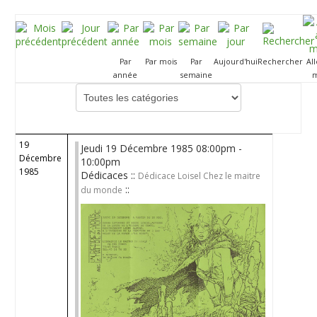
Par
Par mois
Par
Aujourd'hui
Rechercher
Al
année
semaine
m
Choisissez une catégorie pour filtrer la liste
19
Jeudi 19 Décembre 1985 08:00pm -
Décembre
10:00pm
1985
Dédicaces ::
Dédicace Loisel Chez le maitre
::
du monde