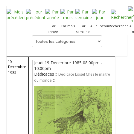
Par
Par mois
Par
Aujourd'hui
Rechercher
Al
année
semaine
m
Choisissez une catégorie pour filtrer la liste
19
Jeudi 19 Décembre 1985 08:00pm -
Décembre
10:00pm
1985
Dédicaces ::
Dédicace Loisel Chez le maitre
::
du monde