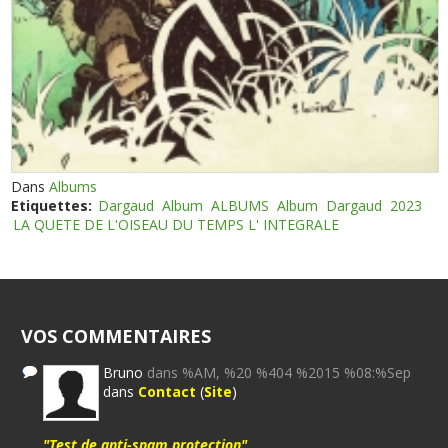
Dans
Albums
Etiquettes:
Dargaud
Album
ALBUMS
Album
Dargaud
2023
LA QUETE DE L'OISEAU DU TEMPS L' INTEGRALE
VOS COMMENTAIRES
Bruno
dans %AM, %20 %404 %2015 %08:%Sep
dans
Contact
(
Site
)
"Test de anti-spam protection"