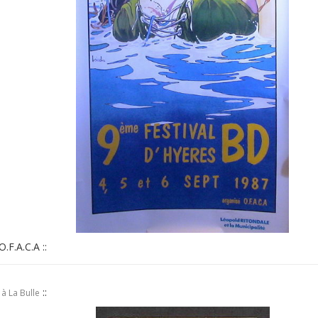
O.F.A.C.A ::
::
à La Bulle