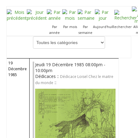
Par
Par mois
Par
Aujourd'hui
Rechercher
Al
année
semaine
m
Choisissez une catégorie pour filtrer la liste
19
Jeudi 19 Décembre 1985 08:00pm -
Décembre
10:00pm
1985
Dédicaces ::
Dédicace Loisel Chez le maitre
::
du monde