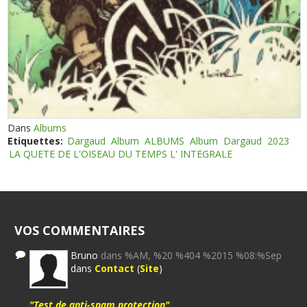
Dans
Albums
Etiquettes:
Dargaud
Album
ALBUMS
Album
Dargaud
2023
LA QUETE DE L'OISEAU DU TEMPS L' INTEGRALE
VOS COMMENTAIRES
Bruno
dans %AM, %20 %404 %2015 %08:%Sep
dans
Contact
(
Site
)
"Test de anti-spam protection"