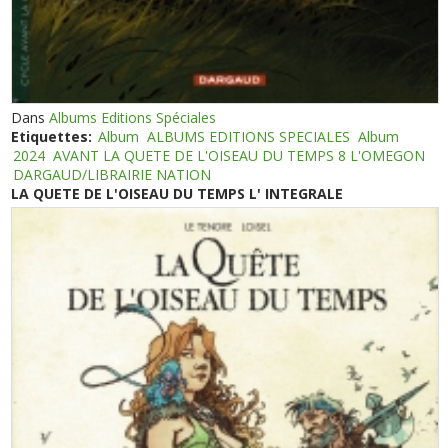
Dans
Albums Editions Spéciales
Etiquettes:
Album
ALBUMS EDITIONS SPECIALES
Album
2024
AVANT LA QUETE DE L'OISEAU DU TEMPS 8 L'OMEGON
DARGAUD/LIBRAIRIE NATION
LA QUETE DE L'OISEAU DU TEMPS L' INTEGRALE