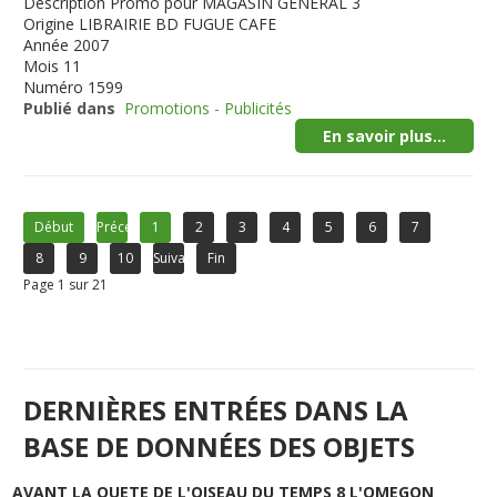
Description
Promo pour MAGASIN GENERAL 3
Origine
LIBRAIRIE BD FUGUE CAFE
Année
2007
Mois
11
Numéro
1599
Publié dans
Promotions - Publicités
En savoir plus...
Début
Précédent
1
2
3
4
5
6
7
8
9
10
Suivant
Fin
Page 1 sur 21
DERNIÈRES ENTRÉES DANS LA
BASE DE DONNÉES DES OBJETS
AVANT LA QUETE DE L'OISEAU DU TEMPS 8 L'OMEGON