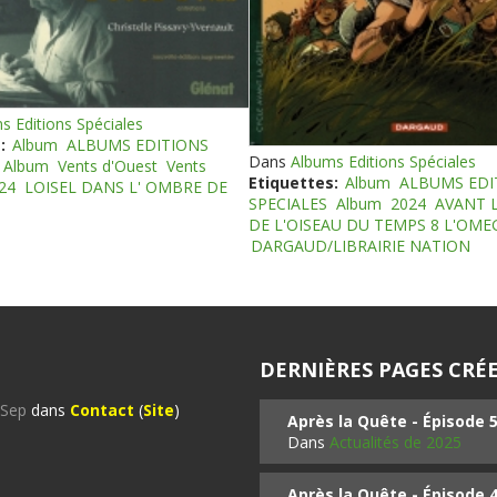
s Editions Spéciales
:
Album
ALBUMS EDITIONS
Dans
Albums Editions Spéciales
Album
Vents d'Ouest
Vents
Etiquettes:
Album
ALBUMS EDI
24
LOISEL DANS L' OMBRE DE
SPECIALES
Album
2024
AVANT 
DE L'OISEAU DU TEMPS 8 L'OM
DARGAUD/LIBRAIRIE NATION
DERNIÈRES PAGES CRÉE
%Sep
dans
Contact
(
Site
)
Après la Quête - Épisode 
Dans
Actualités de 2025
Après la Quête - Épisode 