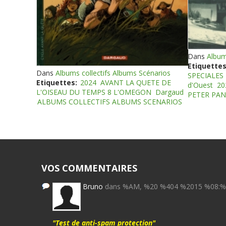
Dans
Album
Etiquettes
Dans
Albums collectifs Albums Scénarios
SPECIALES
Etiquettes:
2024
AVANT LA QUETE DE
d'Ouest
20
L'OISEAU DU TEMPS 8 L'OMEGON
Dargaud
PETER PAN
ALBUMS COLLECTIFS ALBUMS SCENARIOS
VOS COMMENTAIRES
Bruno
dans %AM, %20 %404 %2015 %08:
"Test de anti-spam protection"