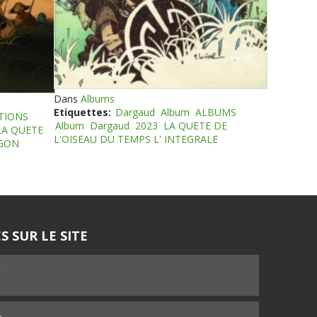
Dans
Albums
Etiquettes:
Dargaud
Album
ALBUMS
TIONS
Album
Dargaud
2023
LA QUETE DE
LA QUETE
L'OISEAU DU TEMPS L' INTEGRALE
EGON
S SUR LE SITE
5
4