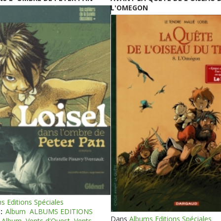
L'OMEGON
s Editions Spéciales
:
Album
ALBUMS EDITIONS
Dans
Albums Editions Spéciales
Album
Vents d'Ouest
Vents