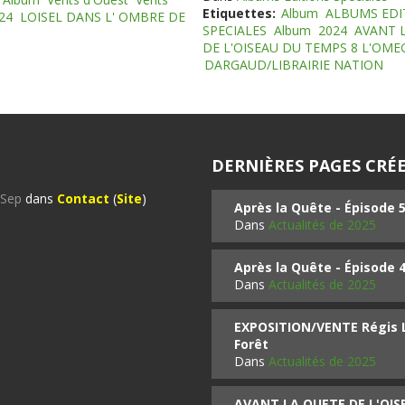
Etiquettes:
Album
ALBUMS EDI
24
LOISEL DANS L' OMBRE DE
SPECIALES
Album
2024
AVANT 
DE L'OISEAU DU TEMPS 8 L'OM
DARGAUD/LIBRAIRIE NATION
DERNIÈRES PAGES CRÉE
%Sep
dans
Contact
(
Site
)
Après la Quête - Épisode 
Dans
Actualités de 2025
Après la Quête - Épisode 
Dans
Actualités de 2025
EXPOSITION/VENTE Régis LO
Forêt
Dans
Actualités de 2025
AVANT LA QUETE DE L'OI