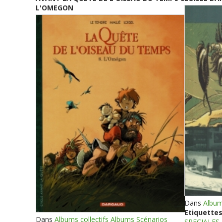
L'OMEGON
Dans
Album
Etiquettes
Dans
Albums collectifs Albums Scénarios
SPECIALES