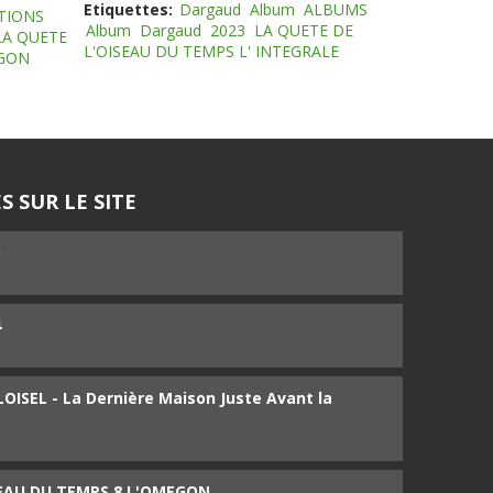
Etiquettes:
Dargaud
Album
ALBUMS
TIONS
Album
Dargaud
2023
LA QUETE DE
LA QUETE
L'OISEAU DU TEMPS L' INTEGRALE
EGON
S SUR LE SITE
5
4
ISEL - La Dernière Maison Juste Avant la
SEAU DU TEMPS 8 L'OMEGON