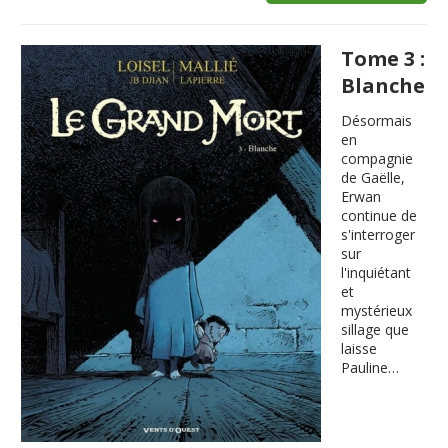
Tome 3 :
Blanche
Désormais
en
compagnie
de Gaëlle,
Erwan
continue de
s'interroger
sur
l'inquiétant
et
mystérieux
sillage que
laisse
Pauline…