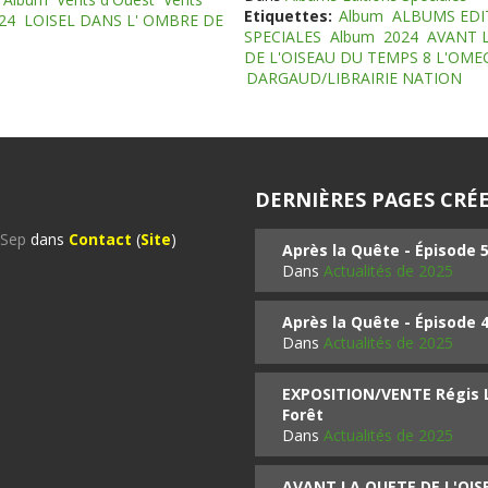
Etiquettes:
Album
ALBUMS EDI
24
LOISEL DANS L' OMBRE DE
SPECIALES
Album
2024
AVANT 
DE L'OISEAU DU TEMPS 8 L'OM
DARGAUD/LIBRAIRIE NATION
DERNIÈRES PAGES CRÉE
%Sep
dans
Contact
(
Site
)
Après la Quête - Épisode 
Dans
Actualités de 2025
Après la Quête - Épisode 
Dans
Actualités de 2025
EXPOSITION/VENTE Régis LO
Forêt
Dans
Actualités de 2025
AVANT LA QUETE DE L'OI