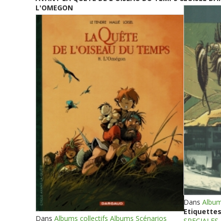
L'OMEGON
Dans
Album
Etiquettes
Dans
Albums collectifs Albums Scénarios
SPECIALES