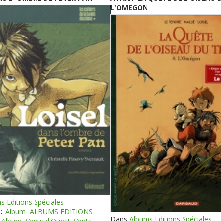
L'OMEGON
s Editions Spéciales
:
Album
ALBUMS EDITIONS
Dans
Albums Editions Spéciales
Album
Vents d'Ouest
Vents