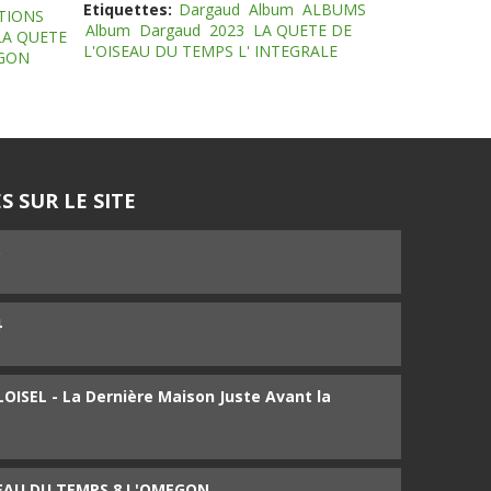
Etiquettes:
Dargaud
Album
ALBUMS
TIONS
Album
Dargaud
2023
LA QUETE DE
LA QUETE
L'OISEAU DU TEMPS L' INTEGRALE
EGON
S SUR LE SITE
5
4
ISEL - La Dernière Maison Juste Avant la
SEAU DU TEMPS 8 L'OMEGON