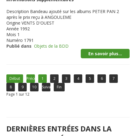
Description
Bandeau ajouté sur les albums PETER PAN 2
après le prix reçu à ANGOULEME
Origine
VENTS D'OUEST
Année
1992
Mois
1
Numéro
1791
Publié dans
Objets de la BDD
En savoir plus...
Début
Précédent
1
2
3
4
5
6
7
8
9
10
Suivant
Fin
Page 1 sur 12
DERNIÈRES ENTRÉES DANS LA